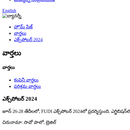
English
హొమ్ పేజ్
వార్తలు
ఎక్స్‌పోబర్ 2024
వార్తలు
వార్తలు
కంపెనీ వార్తలు
పరిశ్రమ వార్తలు
ఎక్స్‌పోబర్ 2024
జూన్ 26-28 తేదీలలో, FUDI ఎక్స్‌పోబర్ 2024లో ప్రదర్శిస్తుంది. ఎగ్జిబి
చిరునామా: సావో పాలో, బ్రెజిల్