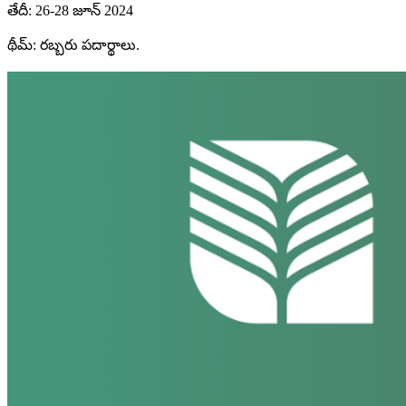
తేదీ: 26-28 జూన్ 2024
థీమ్: రబ్బరు పదార్థాలు.