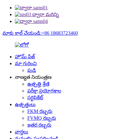
మాకు కాల్ చేయండి:+86 18683723460
హొమ్ పేజ్
మా గురించి
ఫుడి
నాణ్యత నియంత్రణ
ఉత్పత్తి శ్రేణి
పరీక్షా ప్రయోగశాల
సర్టిఫికేట్
ఉత్పత్తులు
FKM రబ్బరు
FVMQ రబ్బరు
ఇతర రబ్బరు
వార్తలు
మమ్మల్ని సంప్రదించండి