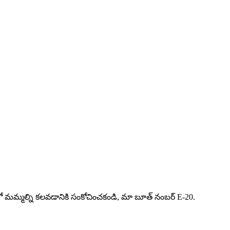
షన్‌లో మమ్మల్ని కలవడానికి సంకోచించకండి, మా బూత్ నంబర్ E-20.