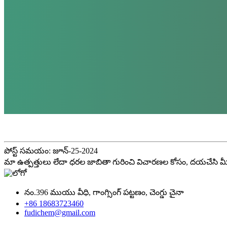
పోస్ట్ సమయం: జూన్-25-2024
మా ఉత్పత్తులు లేదా ధరల జాబితా గురించి విచారణల కోసం, దయచేసి మ
నం.396 ముయు వీధి, గాంగ్సింగ్ పట్టణం, చెంగ్డు చైనా
+86 18683723460
fudichem@gmail.com