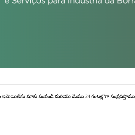
ీ ఇమెయిల్‌ను మాకు పంపండి మరియు మేము 24 గంటల్లోగా సంప్రదిస్తాము