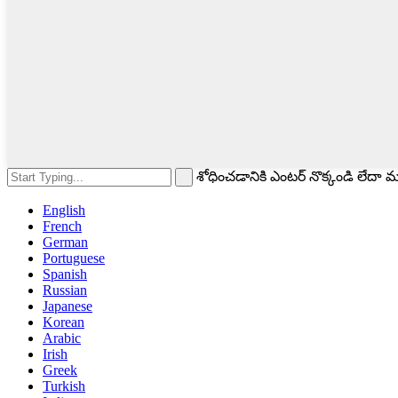
శోధించడానికి ఎంటర్ నొక్కండి లేదా 
English
French
German
Portuguese
Spanish
Russian
Japanese
Korean
Arabic
Irish
Greek
Turkish