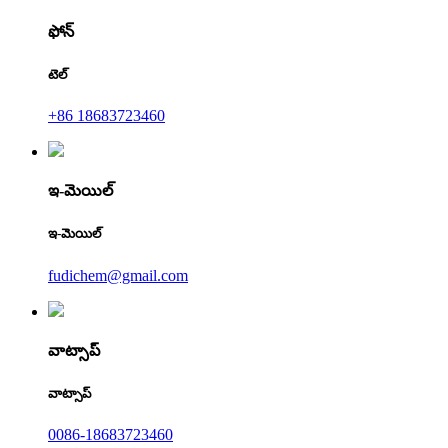
ఫోన్
టెల్
+86 18683723460
ఇ-మెయిల్
ఇ-మెయిల్
fudichem@gmail.com
వాట్సాప్
వాట్సాప్
0086-18683723460