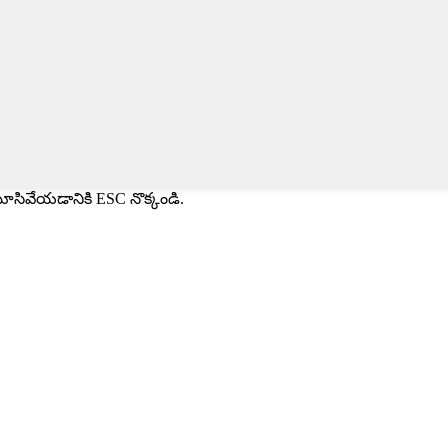
మూసివేయడానికి ESC నొక్కండి.