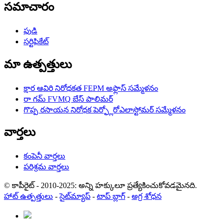
సమాచారం
ఫుడి
సర్టిఫికేట్
మా ఉత్పత్తులు
క్షార ఆవిరి నిరోధకత FEPM అఫ్లాస్ సమ్మేళనం
రా గమ్ FVMQ బేస్ పాలిమర్
గొప్ప రసాయన నిరోధక పెర్ఫ్లోరోఎలాస్టోమర్ సమ్మేళనం
వార్తలు
కంపెనీ వార్తలు
పరిశ్రమ వార్తలు
© కాపీరైట్ - 2010-2025: అన్ని హక్కులూ ప్రత్యేకించుకోవడమైనది.
హాట్ ఉత్పత్తులు
-
సైట్‌మ్యాప్
-
టాప్ బ్లాగ్
-
అగ్ర శోధన