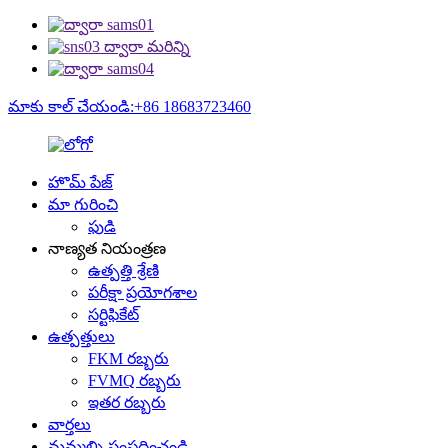
మాకు కాల్ చేయండి:+86 18683723460
హొమ్ పేజ్
మా గురించి
ఫుడి
నాణ్యత నియంత్రణ
ఉత్పత్తి శ్రేణి
పరీక్షా ప్రయోగశాల
సర్టిఫికేట్
ఉత్పత్తులు
FKM రబ్బరు
FVMQ రబ్బరు
ఇతర రబ్బరు
వార్తలు
మమ్మల్ని సంప్రదించండి