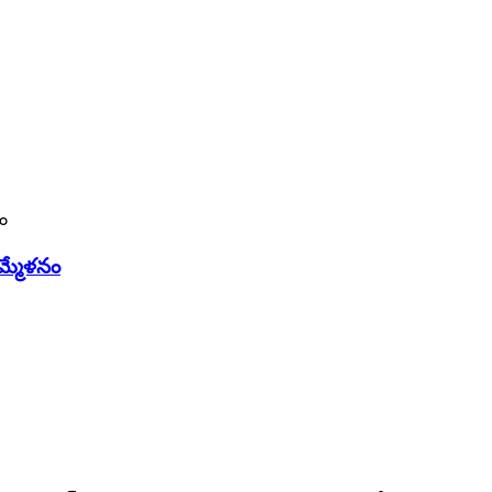
మ్మేళనం