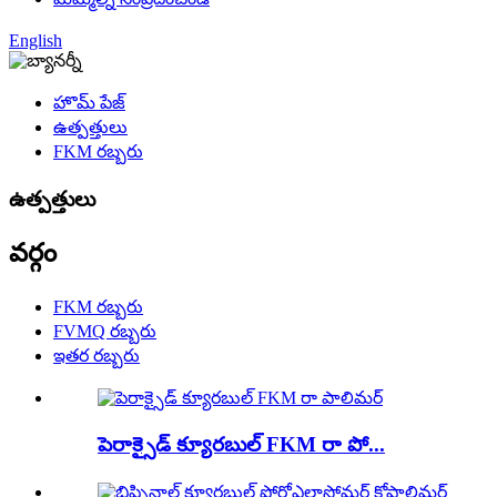
English
హొమ్ పేజ్
ఉత్పత్తులు
FKM రబ్బరు
ఉత్పత్తులు
వర్గం
FKM రబ్బరు
FVMQ రబ్బరు
ఇతర రబ్బరు
పెరాక్సైడ్ క్యూరబుల్ FKM రా పో...