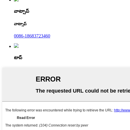
వాట్సాప్
వాట్సాప్
0086-18683723460
టాప్