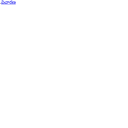
.
విచారణ