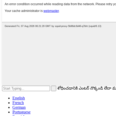
శోధించడానికి ఎంటర్ నొక్కండి లేదా 
English
French
German
Portuguese