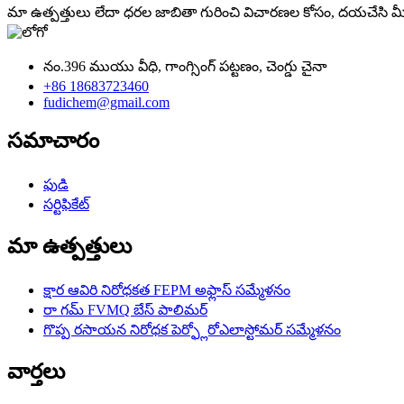
మా ఉత్పత్తులు లేదా ధరల జాబితా గురించి విచారణల కోసం, దయచేసి మ
నం.396 ముయు వీధి, గాంగ్సింగ్ పట్టణం, చెంగ్డు చైనా
+86 18683723460
fudichem@gmail.com
సమాచారం
ఫుడి
సర్టిఫికేట్
మా ఉత్పత్తులు
క్షార ఆవిరి నిరోధకత FEPM అఫ్లాస్ సమ్మేళనం
రా గమ్ FVMQ బేస్ పాలిమర్
గొప్ప రసాయన నిరోధక పెర్ఫ్లోరోఎలాస్టోమర్ సమ్మేళనం
వార్తలు