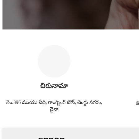
చిరునామా
నెం.396 ముయు వీధి, గాంగ్సింగ్ టౌన్, చెంగ్డు నగరం,
s
చైనా