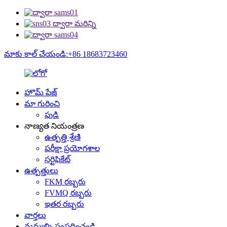
మాకు కాల్ చేయండి:+86 18683723460
హొమ్ పేజ్
మా గురించి
ఫుడి
నాణ్యత నియంత్రణ
ఉత్పత్తి శ్రేణి
పరీక్షా ప్రయోగశాల
సర్టిఫికేట్
ఉత్పత్తులు
FKM రబ్బరు
FVMQ రబ్బరు
ఇతర రబ్బరు
వార్తలు
మమ్మల్ని సంప్రదించండి