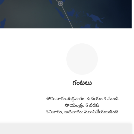
గంటలు
0
సోమవారం-శుక్రవారం: ఉదయం 9 నుండి
సాయంత్రం 6 వరకు
శనివారం, ఆదివారం: మూసివేయబడింది