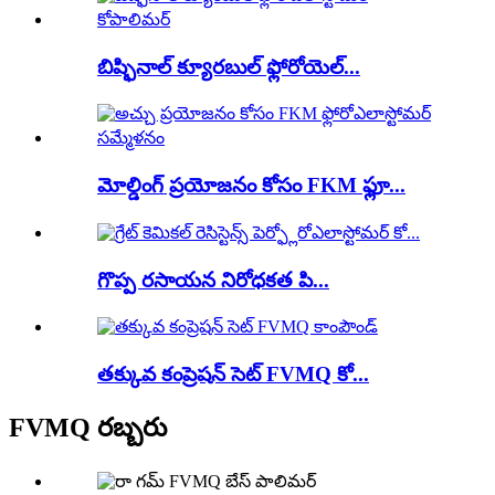
బిష్ఫినాల్ క్యూరబుల్ ఫ్లోరోయెల్...
మోల్డింగ్ ప్రయోజనం కోసం FKM ఫ్లూ...
గొప్ప రసాయన నిరోధకత పి...
తక్కువ కంప్రెషన్ సెట్ FVMQ కో...
FVMQ రబ్బరు