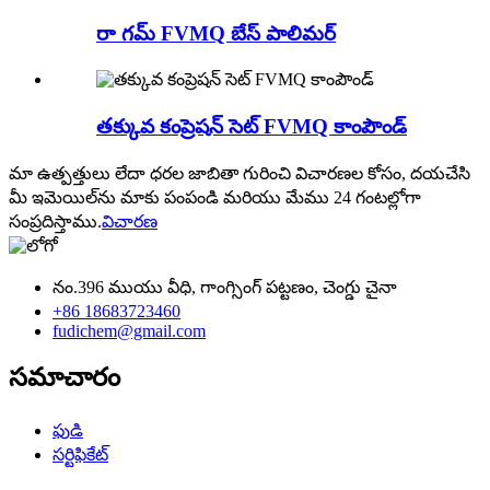
రా గమ్ FVMQ బేస్ పాలిమర్
తక్కువ కంప్రెషన్ సెట్ FVMQ కాంపౌండ్
మా ఉత్పత్తులు లేదా ధరల జాబితా గురించి విచారణల కోసం, దయచేసి
మీ ఇమెయిల్‌ను మాకు పంపండి మరియు మేము 24 గంటల్లోగా
సంప్రదిస్తాము.
విచారణ
నం.396 ముయు వీధి, గాంగ్సింగ్ పట్టణం, చెంగ్డు చైనా
+86 18683723460
fudichem@gmail.com
సమాచారం
ఫుడి
సర్టిఫికేట్