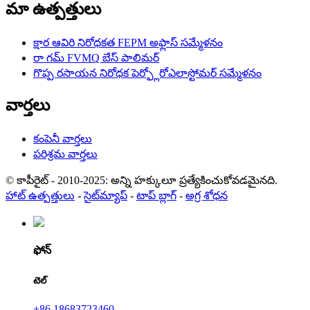
మా ఉత్పత్తులు
క్షార ఆవిరి నిరోధకత FEPM అఫ్లాస్ సమ్మేళనం
రా గమ్ FVMQ బేస్ పాలిమర్
గొప్ప రసాయన నిరోధక పెర్ఫ్లోరోఎలాస్టోమర్ సమ్మేళనం
వార్తలు
కంపెనీ వార్తలు
పరిశ్రమ వార్తలు
© కాపీరైట్ - 2010-2025: అన్ని హక్కులూ ప్రత్యేకించుకోవడమైనది.
హాట్ ఉత్పత్తులు
-
సైట్‌మ్యాప్
-
టాప్ బ్లాగ్
-
అగ్ర శోధన
ఫోన్
టెల్
+86 18683723460