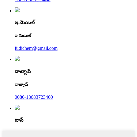
ఇ-మెయిల్
ఇ-మెయిల్
fudichem@gmail.com
వాట్సాప్
వాట్సాప్
0086-18683723460
టాప్