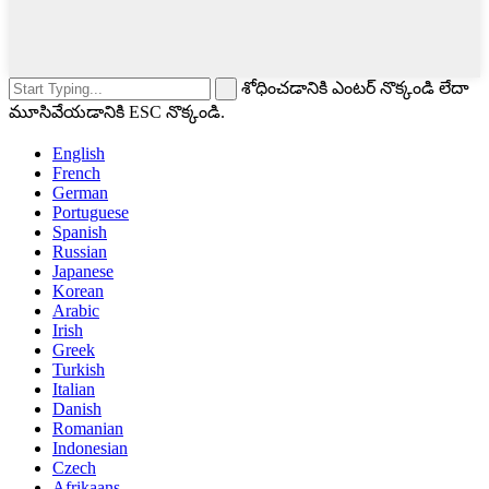
శోధించడానికి ఎంటర్ నొక్కండి లేదా
మూసివేయడానికి ESC నొక్కండి.
English
French
German
Portuguese
Spanish
Russian
Japanese
Korean
Arabic
Irish
Greek
Turkish
Italian
Danish
Romanian
Indonesian
Czech
Afrikaans