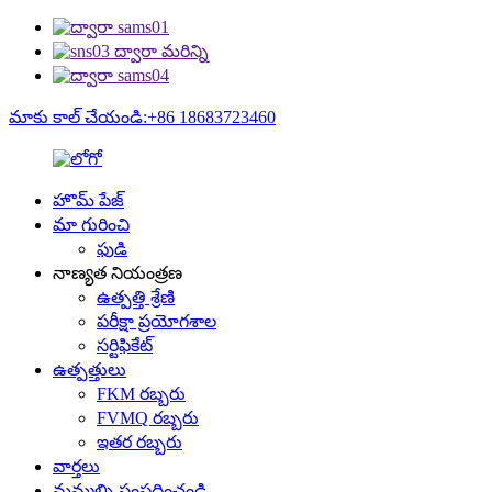
మాకు కాల్ చేయండి:+86 18683723460
హొమ్ పేజ్
మా గురించి
ఫుడి
నాణ్యత నియంత్రణ
ఉత్పత్తి శ్రేణి
పరీక్షా ప్రయోగశాల
సర్టిఫికేట్
ఉత్పత్తులు
FKM రబ్బరు
FVMQ రబ్బరు
ఇతర రబ్బరు
వార్తలు
మమ్మల్ని సంప్రదించండి