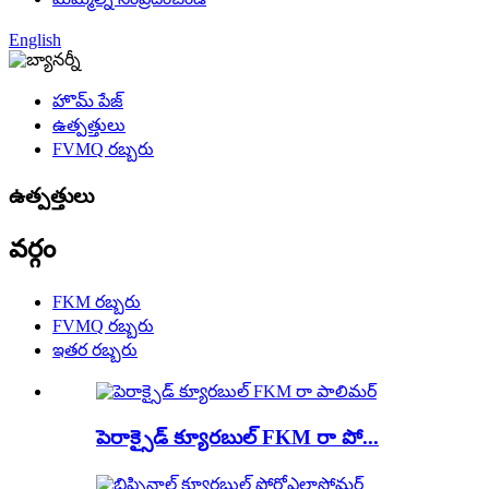
English
హొమ్ పేజ్
ఉత్పత్తులు
FVMQ రబ్బరు
ఉత్పత్తులు
వర్గం
FKM రబ్బరు
FVMQ రబ్బరు
ఇతర రబ్బరు
పెరాక్సైడ్ క్యూరబుల్ FKM రా పో...