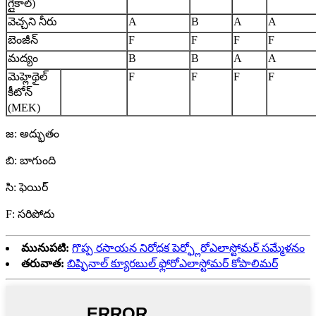
గ్లైకాల్)
వెచ్చని నీరు
A
B
A
A
బెంజీన్
F
F
F
F
మద్యం
B
B
A
A
మెహ్లెథైల్
F
F
F
F
కీటోన్
(MEK)
జ: అద్భుతం
బి: బాగుంది
సి: ఫెయిర్
F: సరిపోదు
మునుపటి:
గొప్ప రసాయన నిరోధక పెర్ఫ్లోరోఎలాస్టోమర్ సమ్మేళనం
తరువాత:
బిష్ఫినాల్ క్యూరబుల్ ఫ్లోరోఎలాస్టోమర్ కోపాలిమర్