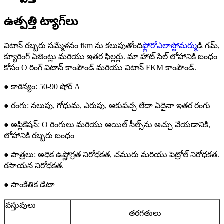
ఉత్పత్తి ట్యాగ్‌లు
విటాన్ రబ్బరు సమ్మేళనం fkm ను కలుపుతోంది
ఫ్లోరోఎలాస్టోమర్
ముడి గమ్,
క్యూరింగ్ ఏజెంట్లు మరియు ఇతర ఫిల్లర్లు. మా హాట్ సేల్ లోహానికి బంధం
కోసం O రింగ్ విటాన్ కాంపౌండ్ మరియు విటాన్ FKM కాంపౌండ్.
● కాఠిన్యం: 50-90 షోర్ A
● రంగు: నలుపు, గోధుమ, ఎరుపు, ఆకుపచ్చ లేదా ఏదైనా ఇతర రంగు
● అప్లికేషన్: O రింగులు మరియు ఆయిల్ సీల్స్‌ను అచ్చు వేయడానికి,
లోహానికి రబ్బరు బంధం
● పాత్రలు: అధిక ఉష్ణోగ్రత నిరోధకత, చమురు మరియు పెట్రోల్ నిరోధకత.
రసాయన నిరోధకత.
● సాంకేతిక డేటా
వస్తువులు
తరగతులు