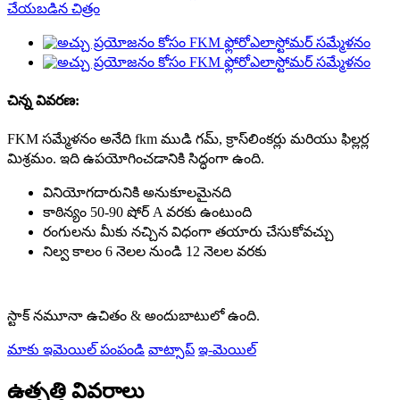
చిన్న వివరణ:
FKM సమ్మేళనం అనేది fkm ముడి గమ్, క్రాస్‌లింకర్లు మరియు ఫిల్లర్ల
మిశ్రమం. ఇది ఉపయోగించడానికి సిద్ధంగా ఉంది.
వినియోగదారునికి అనుకూలమైనది
కాఠిన్యం 50-90 షోర్ A వరకు ఉంటుంది
రంగులను మీకు నచ్చిన విధంగా తయారు చేసుకోవచ్చు
నిల్వ కాలం 6 నెలల నుండి 12 నెలల వరకు
స్టాక్ నమూనా ఉచితం & అందుబాటులో ఉంది.
మాకు ఇమెయిల్ పంపండి
వాట్సాప్
ఇ-మెయిల్
ఉత్పత్తి వివరాలు