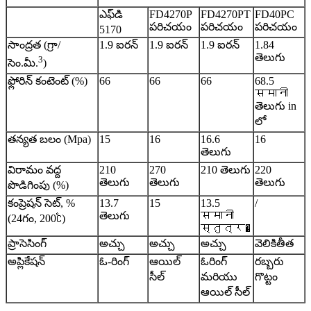
ఎఫ్‌డి
FD4270P
FD4270PT
FD40PC
పరిచయం
పరిచయం
పరిచయం
5170
సాంద్రత (గ్రా/
1.9 ఐరన్
1.9 ఐరన్
1.9 ఐరన్
1.84
తెలుగు
3
సెం.మీ.
)
ఫ్లోరిన్ కంటెంట్ (%)
66
66
66
68.5
समानी
తెలుగు in
లో
తన్యత బలం (Mpa)
15
16
16.6
16
తెలుగు
విరామం వద్ద
210
270
210 తెలుగు
220
తెలుగు
తెలుగు
తెలుగు
పొడిగింపు (%)
కంప్రెషన్ సెట్, %
13.7
15
13.5
/
తెలుగు
समानी
(24గం, 200℃)
स्तुत्र�
ప్రాసెసింగ్
అచ్చు
అచ్చు
అచ్చు
వెలికితీత
అప్లికేషన్
ఓ-రింగ్
ఆయిల్
ఓరింగ్
రబ్బరు
సీల్
మరియు
గొట్టం
ఆయిల్ సీల్