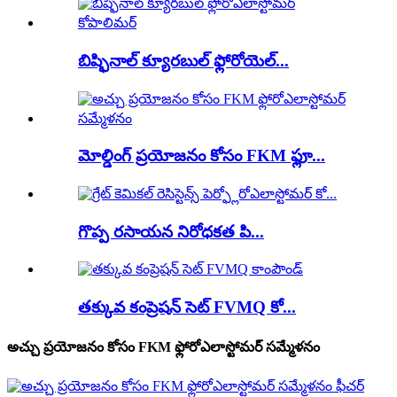
బిష్ఫినాల్ క్యూరబుల్ ఫ్లోరోయెల్...
మోల్డింగ్ ప్రయోజనం కోసం FKM ఫ్లూ...
గొప్ప రసాయన నిరోధకత పి...
తక్కువ కంప్రెషన్ సెట్ FVMQ కో...
అచ్చు ప్రయోజనం కోసం FKM ఫ్లోరోఎలాస్టోమర్ సమ్మేళనం