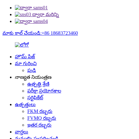
మాకు కాల్ చేయండి:+86 18683723460
హొమ్ పేజ్
మా గురించి
ఫుడి
నాణ్యత నియంత్రణ
ఉత్పత్తి శ్రేణి
పరీక్షా ప్రయోగశాల
సర్టిఫికేట్
ఉత్పత్తులు
FKM రబ్బరు
FVMQ రబ్బరు
ఇతర రబ్బరు
వార్తలు
మమ్మల్ని సంప్రదించండి