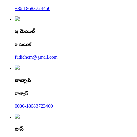
+86 18683723460
ఇ-మెయిల్
ఇ-మెయిల్
fudichem@gmail.com
వాట్సాప్
వాట్సాప్
0086-18683723460
టాప్