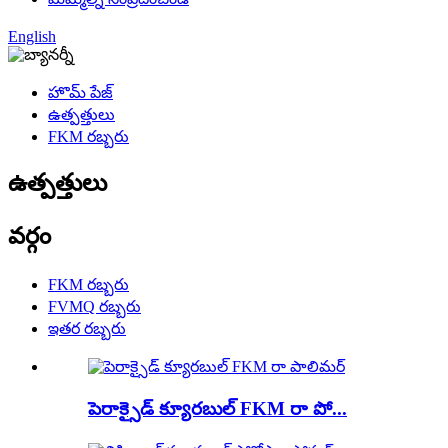
English
హొమ్ పేజ్
ఉత్పత్తులు
FKM రబ్బరు
ఉత్పత్తులు
వర్గం
FKM రబ్బరు
FVMQ రబ్బరు
ఇతర రబ్బరు
పెరాక్సైడ్ క్యూరబుల్ FKM రా పో...