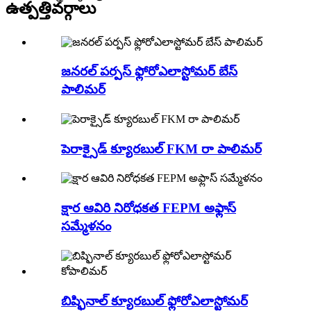
ఉత్పత్తి
వర్గాలు
జనరల్ పర్పస్ ఫ్లోరోఎలాస్టోమర్ బేస్
పాలిమర్
పెరాక్సైడ్ క్యూరబుల్ FKM రా పాలిమర్
క్షార ఆవిరి నిరోధకత FEPM అఫ్లాస్
సమ్మేళనం
బిష్ఫినాల్ క్యూరబుల్ ఫ్లోరోఎలాస్టోమర్