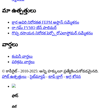
మా ఉత్పత్తులు
క్షార ఆవిరి నిరోధకత FEPM అఫ్లాస్ సమ్మేళనం
రా గమ్ FVMQ బేస్ పాలిమర్
గొప్ప రసాయన నిరోధక పెర్ఫ్లోరోఎలాస్టోమర్ సమ్మేళనం
వార్తలు
కంపెనీ వార్తలు
పరిశ్రమ వార్తలు
© కాపీరైట్ - 2010-2025: అన్ని హక్కులూ ప్రత్యేకించుకోవడమైనది.
హాట్ ఉత్పత్తులు
-
సైట్‌మ్యాప్
-
టాప్ బ్లాగ్
-
అగ్ర శోధన
ఫోన్
టెల్