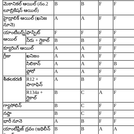
మెకానికల్ ఆయిల్ (నం.2
B
B
F
F
లూబ్రికేషన్ ఆయిల్)
హైడ్రాలిక్ ఆయిల్ (ఖనిజ
A
A
F
F
నూనె)
యాంటీబర్న్
ఫాస్ఫేట్
F
F
F
F
ఆయిల్
నీరు + గ్లైకాల్
B
B
F
F
క్యూరింగ్ ఆయిల్
A
A
F
F
గ్రీజు
ఖనిజం
A
A
F
F
సిలికాన్
A
A
F
B
ఫ్లోరో
A
A
F
F
శీతలకరణి
R12 +
A
B
F
F
పారాఫిన్
R134a +
B
C
A
F
గ్లైకాల్
గ్యాసోలిన్
B
C
F
F
నఫ్తా
B
C
F
F
భారీ నూనె
A
B
F
F
యాంటీఫ్రీజ్ ద్రవం (ఇథిలీన్
B
B
A
A