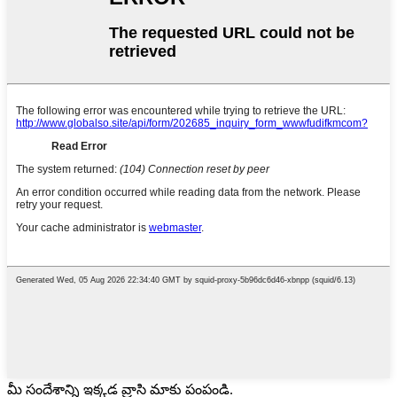
మీ సందేశాన్ని ఇక్కడ వ్రాసి మాకు పంపండి.