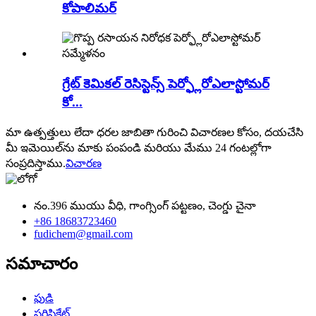
కోపాలిమర్
గ్రేట్ కెమికల్ రెసిస్టెన్స్ పెర్ఫ్లోరోఎలాస్టోమర్
కో...
మా ఉత్పత్తులు లేదా ధరల జాబితా గురించి విచారణల కోసం, దయచేసి
మీ ఇమెయిల్‌ను మాకు పంపండి మరియు మేము 24 గంటల్లోగా
సంప్రదిస్తాము.
విచారణ
నం.396 ముయు వీధి, గాంగ్సింగ్ పట్టణం, చెంగ్డు చైనా
+86 18683723460
fudichem@gmail.com
సమాచారం
ఫుడి
సర్టిఫికేట్