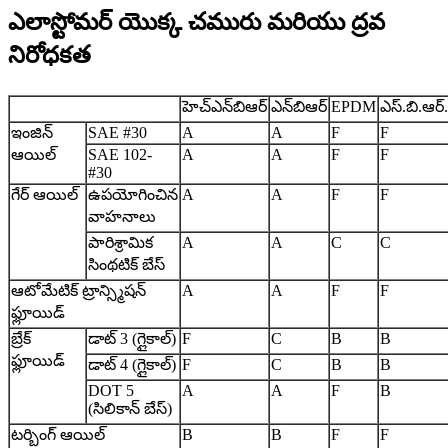
ఎలాస్టోమర్ యొక్క చమురు మరియు ద్రవ
నిరోధకత
హెచ్‌ఎన్‌బిఆర్
ఎన్‌బిఆర్
EPDM
ఎస్.బి.ఆర్.
ఇంజిన్
SAE #30
A
A
F
F
ఆయిల్
SAE 102-
A
A
F
F
#30
గేర్ ఆయిల్
ఉపయోగించిన
A
A
F
F
వాహనాలు
పారిశ్రామిక
A
A
C
C
సింథటిక్ బేస్
ఆటోమేటిక్ ట్రాన్స్మిషన్
A
A
F
F
ఫ్లూయిడ్
బ్రేక్
డాట్ 3 (గ్లైకాల్)
F
C
B
B
ఫ్లూయిడ్
డాట్ 4 (గ్లైకాల్)
F
C
B
B
DOT 5
A
A
F
B
(సిలికాన్ బేస్)
టర్బింగ్ ఆయిల్
B
B
F
F